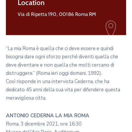
Location
Via di Ripetta 190, 00186 Roma RM
“La mia Roma è quella che ci deve essere e quindi
bisogna dare ogni sforzo perché diventi quella che
deve diventare e non quella che molti cercano di
distruggere.” (Roma ieri oggi domani, 1992).
Così risponde in una intervista Cederna, che ha
dedicato 45 anni della sua vita per difendere questa
meravigliosa citta.
ANTONIO CEDERNA LA MIA ROMA
Roma, 3 dicembre 2021, ore 16:30