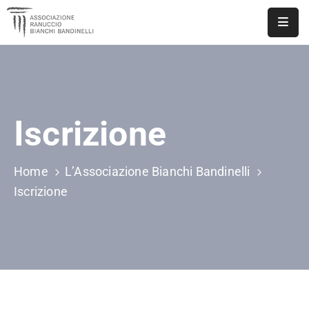
ASSOCIAZIONE
NOTIZIE
Iscrizione
DOCUMENTI
EVENTI
Home
L’Associazione Bianchi Bandinelli
PUBBLICAZIONI
Iscrizione
CONTATTI