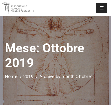
ASSOCIAZIONE
NOTIZIE
Mese:
Ottobre
DOCUMENTI
EVENTI
2019
PUBBLICAZIONI
Home
2019
Archive by month Ottobre"
CONTATTI