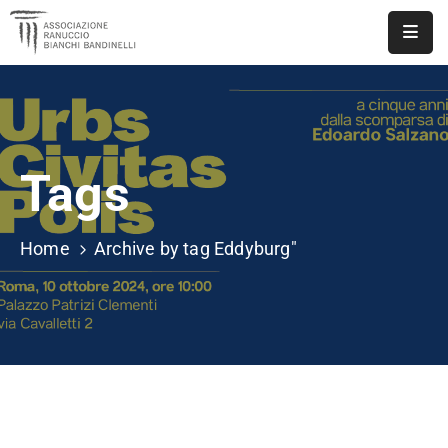
ASSOCIAZIONE
NOTIZIE
Tags
DOCUMENTI
EVENTI
Home
Archive by tag Eddyburg"
PUBBLICAZIONI
CONTATTI