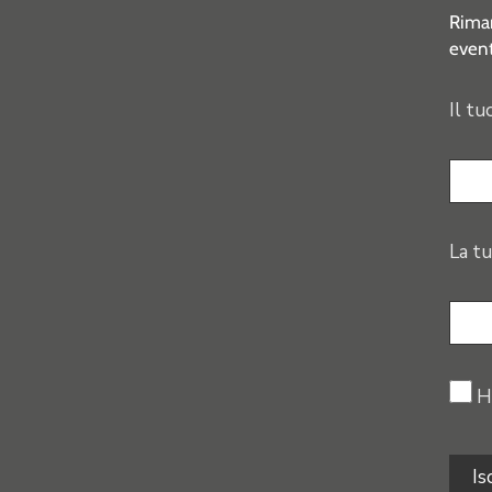
Riman
event
Il tu
La tu
H