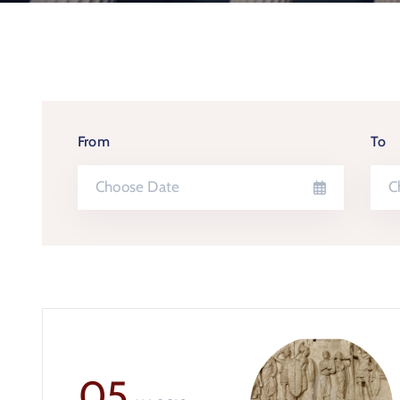
From
To
05