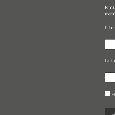
Riman
event
Il tu
La tu
H