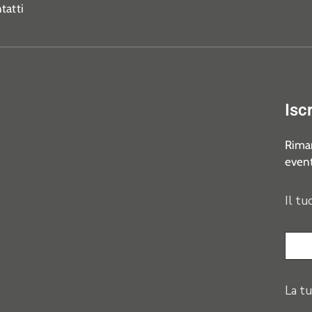
tatti
Isc
Riman
event
Il tu
La tu