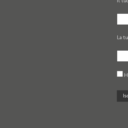
Il tu
La tu
H