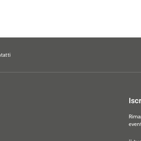
tatti
Isc
Riman
event