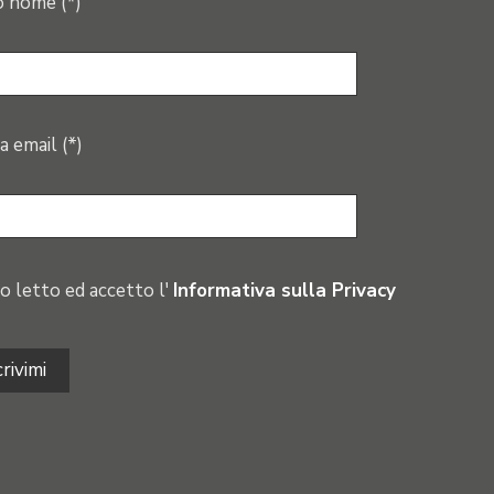
o nome (*)
a email (*)
o letto ed accetto l'
Informativa sulla Privacy