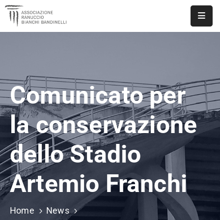
ASSOCIAZIONE
NOTIZIE
Comunicato per
DOCUMENTI
EVENTI
la conservazione
PUBBLICAZIONI
dello Stadio
CONTATTI
Artemio Franchi
Home
News