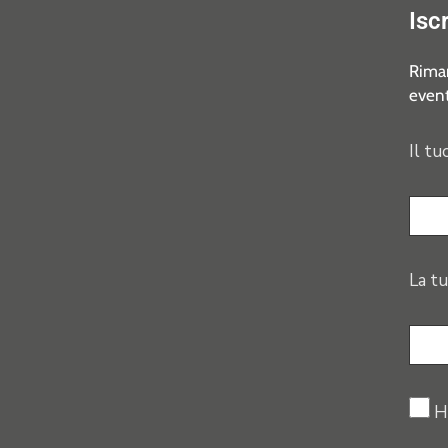
Isc
Riman
event
Il tu
La tu
H