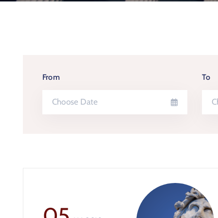
From
To
05