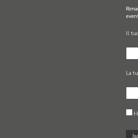
Riman
event
Il tu
La tu
H