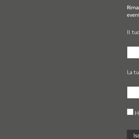
Riman
event
Il tu
La tu
H