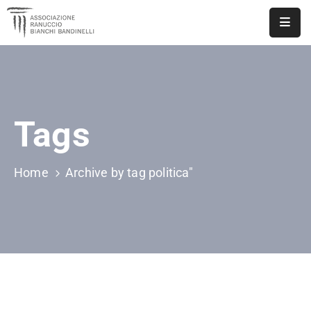
ASSOCIAZIONE
NOTIZIE
Tags
DOCUMENTI
EVENTI
Home
Archive by tag politica"
PUBBLICAZIONI
CONTATTI