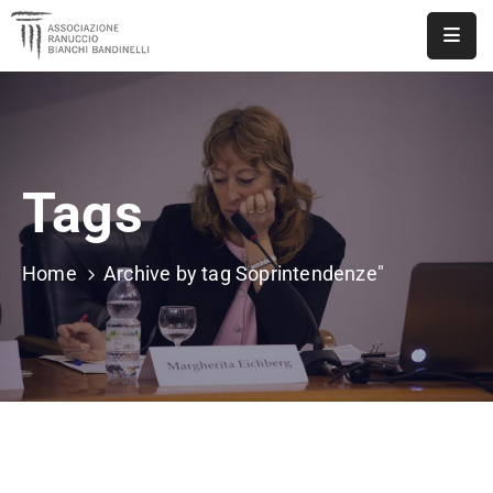
ASSOCIAZIONE
NOTIZIE
Tags
DOCUMENTI
EVENTI
Home
Archive by tag Soprintendenze"
PUBBLICAZIONI
CONTATTI