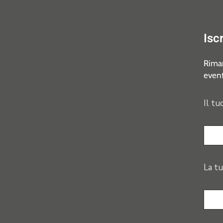
Isc
Riman
event
Il tu
La tu