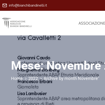
info@bianchibandinelli.it
ASSOCIAZION
Mese:
Novembre
Home
2022
Archive by month Novembre"