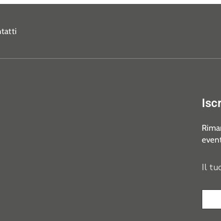
tatti
Isc
Riman
event
Il tu