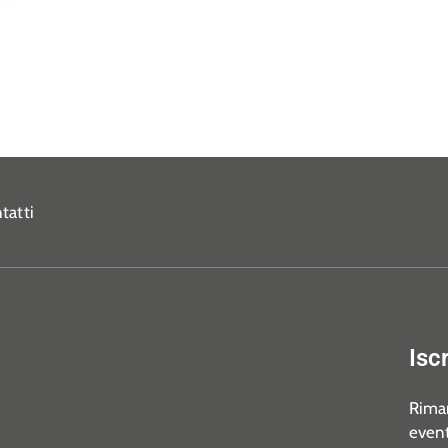
tatti
Isc
Riman
event