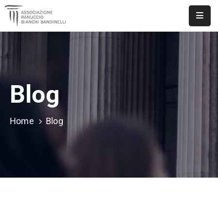
ASSOCIAZIONE
NOTIZIE
Blog
DOCUMENTI
EVENTI
Home
Blog
PUBBLICAZIONI
CONTATTI