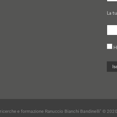
La tu
H
 ricerche e formazione Ranuccio Bianchi Bandinelli" © 2020. Tu