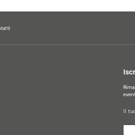
tatti
Isc
Riman
event
Il tu