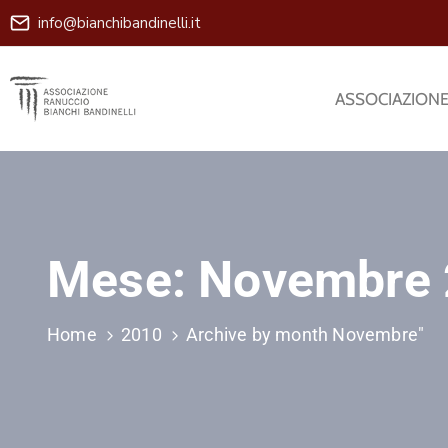
info@bianchibandinelli.it
ASSOCIAZION
Mese:
Novembre
Home
2010
Archive by month Novembre"