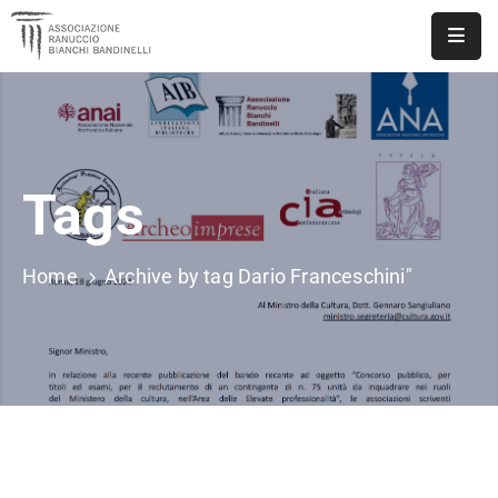
ASSOCIAZIONE
NOTIZIE
Tags
DOCUMENTI
EVENTI
Home
Archive by tag Dario Franceschini"
PUBBLICAZIONI
CONTATTI