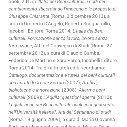
book, 2015;
L’Italia dei Beni Culturali: i nodi del
cambiamento. Ricordando l’impegno e le proposte di
Giuseppe Chiarante
(Roma, 3 dicembre 2013), a
cura di Umberto D’Angelo, Roberto Scognamillo,
Iacobelli Editore, Roma 2014;
L’Italia dei Beni
culturali. Formazione senza lavoro, lavoro senza
formazione
, Atti del Convegno di Studi (Roma, 27
settembre 2012), a cura di Claudio Gamba,
Federico De Martino e Sara Parca, Iacobelli Editore,
Roma 2014. Tra gli altri titoli editi ricordiamo:
Catalogo, documentazione e tutela dei beni culturali
con scritti di Oreste Ferrari
(2007);
Archivi,
biblioteche e innovazione
(2008);
Allarme beni
culturali
(2009);
L’Aquila: questioni aperte
(2010);
Legislazione dei Beni culturali: quale insegnamento
nell’Università italiana?, Atti del Seminario di studi
(Roma, 19 giugno 2009), a cura di Maria Giovanna
Sarti, coordinamento scientifico di Marisa Dalai,