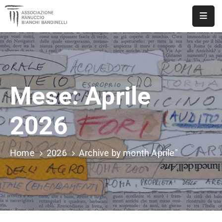
ASSOCIAZIONE
NOTIZIE
Mese:
Aprile
DOCUMENTI
EVENTI
2026
PUBBLICAZIONI
Home
2026
Archive by month Aprile"
CONTATTI