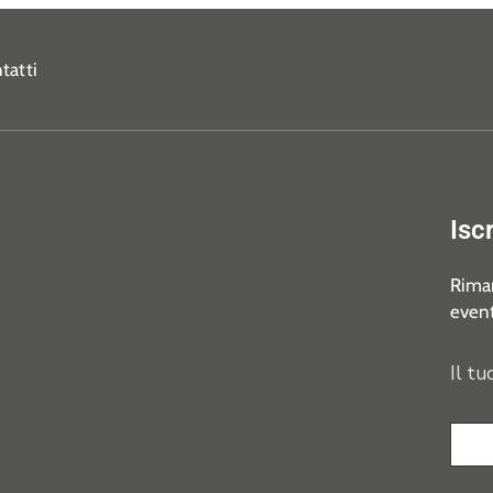
tatti
Isc
Riman
event
Il tu