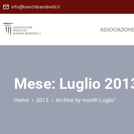
info@bianchibandinelli.it
ASSOCIAZION
Mese:
Luglio 201
Home
2013
Archive by month Luglio"