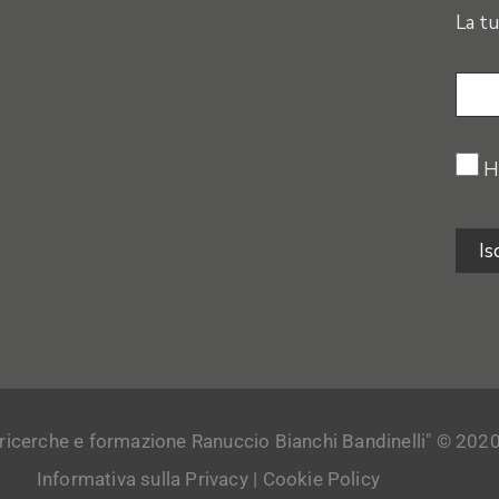
La tu
H
 ricerche e formazione Ranuccio Bianchi Bandinelli" © 2020. Tu
Informativa sulla Privacy
|
Cookie Policy