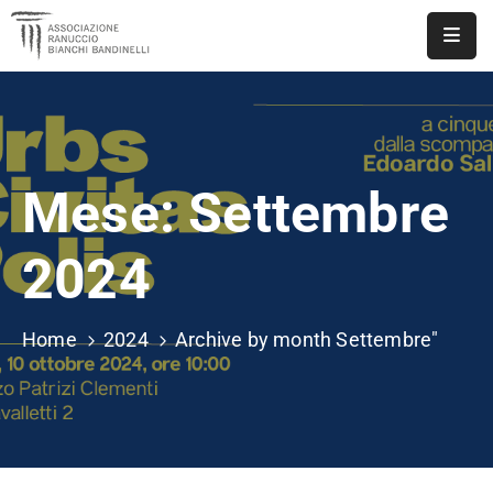
ASSOCIAZIONE
NOTIZIE
Mese:
Settembre
DOCUMENTI
EVENTI
2024
PUBBLICAZIONI
Home
2024
Archive by month Settembre"
CONTATTI