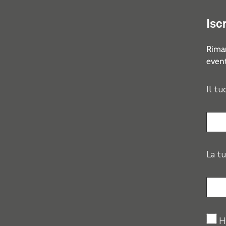
Isc
Riman
event
Il tu
La tu
H