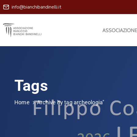
info@bianchibandinelli.it
ASSOCIAZION
Tags
Home
Archive by tag archeologia"