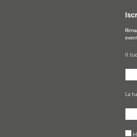
Isc
Riman
event
Il tu
La tu
H