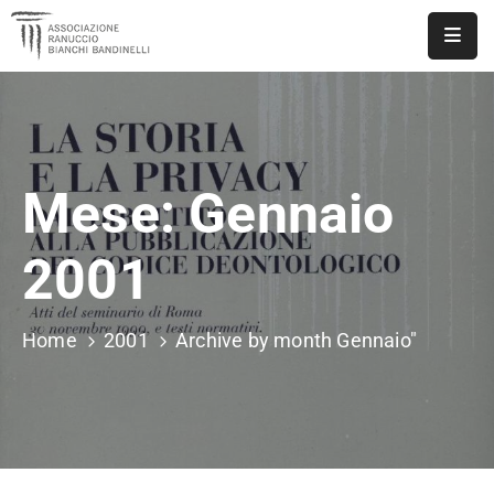
ASSOCIAZIONE
NOTIZIE
Mese:
Gennaio
DOCUMENTI
EVENTI
2001
PUBBLICAZIONI
Home
2001
Archive by month Gennaio"
CONTATTI