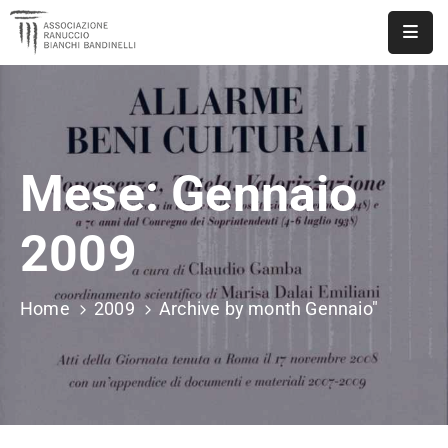
ASSOCIAZIONE
NOTIZIE
Mese:
Gennaio
DOCUMENTI
EVENTI
2009
PUBBLICAZIONI
Home
2009
Archive by month Gennaio"
CONTATTI