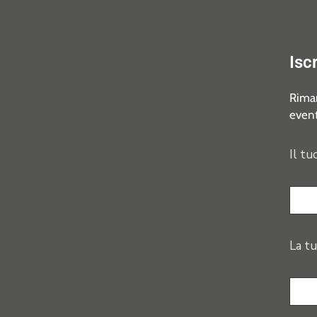
Isc
Riman
event
Il tu
La tu