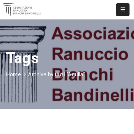
ASSOCIAZIONE
NOTIZIE
Tags
DOCUMENTI
EVENTI
Home
Archive by tag L’Aquila"
PUBBLICAZIONI
CONTATTI