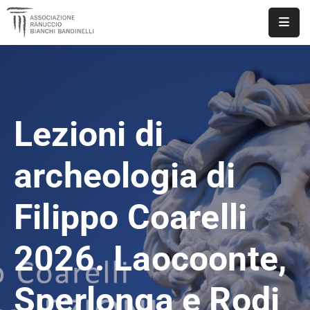
ASSOCIAZIONE
NOTIZIE
Lezioni di
DOCUMENTI
EVENTI
archeologia di
PUBBLICAZIONI
Filippo Coarelli
CONTATTI
2026. Laocoonte,
Sperlonga e Rodi