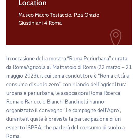
Location
Museo Macro Testaccio, P.za Orazio
Giustiniani 4 Roma
In occasione della mostra “Roma Periurbana” curata
da RomaAgricola al Mattatoio di Roma (22 marzo – 21
maggio 2023), il cui tema conduttore è “Roma città a
consumo di suolo zero”, con rilancio dell’agricoltura
urbana e periurbana, le associazioni Roma Ricerca
Roma e Ranuccio Bianchi Bandinelli hanno
organizzato il convegno “Le campagne dell’Agro”,
durante il quale è prevista la partecipazione di un
esperto ISPRA, che parlerà del consumo di suolo a
Roma.