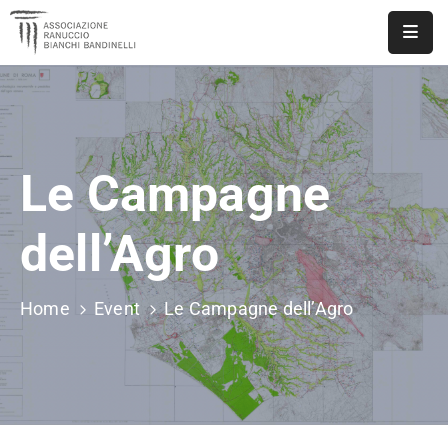
ASSOCIAZIONE
NOTIZIE
Le Campagne
DOCUMENTI
EVENTI
dell’Agro
PUBBLICAZIONI
Home
Event
Le Campagne dell’Agro
CONTATTI