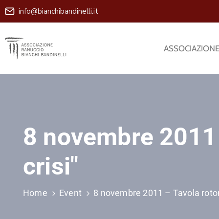
info@bianchibandinelli.it
ASSOCIAZION
8 novembre 2011 –
crisi"
Home
Event
8 novembre 2011 – Tavola rotond