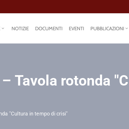
E
NOTIZIE
DOCUMENTI
EVENTI
PUBBLICAZIONI
 Tavola rotonda "Cu
a "Cultura in tempo di crisi"