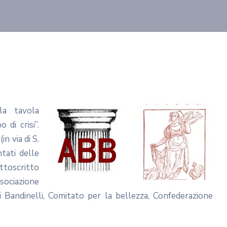
lla tavola
di crisi”.
n via di S.
tati delle
ttoscritto
sociazione
i Bandinelli, Comitato per la bellezza, Confederazione