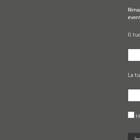
Riman
event
Il tu
La tu
H