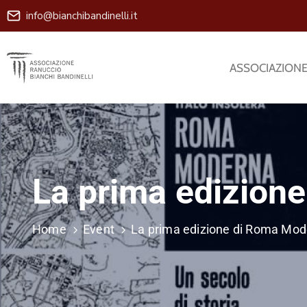
info@bianchibandinelli.it
ASSOCIAZION
La prima edizion
Home
Event
La prima edizione di Roma Mo