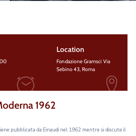
Location
:00
Fondazione Gramsci Via
Sebino 43, Roma
Moderna 1962
viene pubblicata da Einaudi nel 1962 mentre si discute il