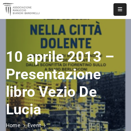
ASSOCIAZIONE
NOTIZIE
10 aprile 2013 –
DOCUMENTI
EVENTI
Presentazione
PUBBLICAZIONI
libro Vezio De
CONTATTI
Lucia
Home
Event