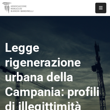
ASSOCIAZIONE
NOTIZIE
Legge
DOCUMENTI
EVENTI
rigenerazione
PUBBLICAZIONI
urbana della
CONTATTI
Campania: profili
di illegittimità