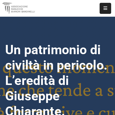
ASSOCIAZIONE
NOTIZIE
Un patrimonio di
DOCUMENTI
EVENTI
civiltà in pericolo.
PUBBLICAZIONI
L’eredità di
CONTATTI
Giuseppe
Chiarante.