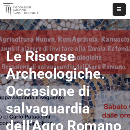
ASSOCIAZIONE
NOTIZIE
Le Risorse
DOCUMENTI
EVENTI
Archeologiche.
PUBBLICAZIONI
Occasione di
CONTATTI
salvaguardia
dell’Agro Romano