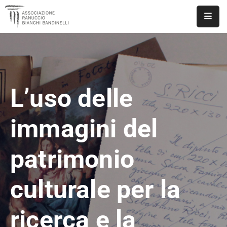
ASSOCIAZIONE
NOTIZIE
L’uso delle
DOCUMENTI
EVENTI
immagini del
PUBBLICAZIONI
patrimonio
CONTATTI
culturale per la
ricerca e la