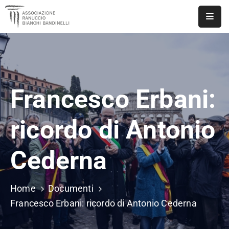
ASSOCIAZIONE
NOTIZIE
Francesco Erbani:
DOCUMENTI
EVENTI
ricordo di Antonio
PUBBLICAZIONI
Cederna
CONTATTI
Home
Documenti
Francesco Erbani: ricordo di Antonio Cederna