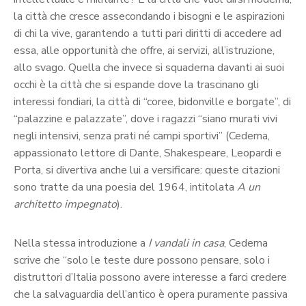
la città che cresce assecondando i bisogni e le aspirazioni
di chi la vive, garantendo a tutti pari diritti di accedere ad
essa, alle opportunità che offre, ai servizi, all’istruzione,
allo svago. Quella che invece si squaderna davanti ai suoi
occhi è la città che si espande dove la trascinano gli
interessi fondiari, la città di “coree, bidonville e borgate”, di
“palazzine e palazzate”, dove i ragazzi “siano murati vivi
negli intensivi, senza prati né campi sportivi” (Cederna,
appassionato lettore di Dante, Shakespeare, Leopardi e
Porta, si divertiva anche lui a versificare: queste citazioni
sono tratte da una poesia del 1964, intitolata
A un
architetto impegnato
).
Nella stessa introduzione a
I vandali in casa
, Cederna
scrive che “solo le teste dure possono pensare, solo i
distruttori d’Italia possono avere interesse a farci credere
che la salvaguardia dell’antico è opera puramente passiva