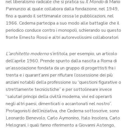
nel liberalismo radicale che si pratica su
Il Mondo
di Mario
Pannunzio al quale collabora dalla fondazione, nel 1949,
fino a quando il settimanale cessa le pubblicazioni, nel
1966. Cederna partecipa a suo modo alle battaglie che il
periodico conduce contro i monopoli, schierando su questo
fronte Ernesto Rossi e altri autorevolissimi collaboratori.
L
’
architetto moderno
s’intitola, per esempio, un articolo
dell’aprile 1960. Prende spunto dalla nascita a Roma di
un’associazione fondata da un gruppo di progettisti fra i
trenta e i quarant’anni per rifiutare l’ossessione dei più
anziani notabili della professione su “questioni figurative o
strettamente tecnicistiche” e per sottolineare invece
“salutari principi della civiltà moderna, vivi ed operanti
negli altri paesi, dimenticati o accantonati nel nostro”.
Protagonisti dell’iniziativa, che Cederna sottoscrive, sono
Leonardo Benevolo, Carlo Aymonino, Italo Insolera, Carlo
Melograni, i quali fanno riferimento a Giovanni Astengo,