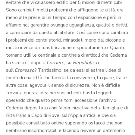
evitare che vi calassero edifici per 5 milioni di metri cubi.
Sono cambiati molti problemi che affliggono le città, ora
meno alle prese di un tempo con l’espansione e però in
affanno nel garantire ovunque uguaglianza, qualità e diritti,
a cominciare da quello all’abitare. Così come sono cambiati
i problemi dei centri storici, minacciati meno dal piccone e
molto invece da turistificazione e spopolamento. Quanto
tornano utili le centinaia e centinaia di articoli che Cederna
ha scritto – dopo il
Corriere,
su
Repubblica
e
sull’
Espresso
? Tantissimo, se da essi si estrae l’idea di
fondo di una città che facilita la convivenza, la quale, fra le
altre cose, agevola il senso di sicurezza. Non è difficile
trovarla questa idea nei suoi articoli, basta leggerli,
sperando che quanto prima torni accessibile l’archivio
Cederna depositato anni fa per iniziativa della famiglia e di
Rita Paris a Capo di Bove, sull’Appia antica, e che sia
possibile consultarlo online superando ostacoli che non
sembrano insormontabili e facendo rivivere un patrimonio