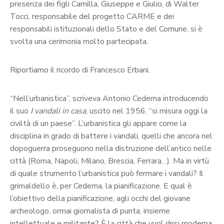
presenza dei figli Camilla, Giuseppe e Giulio, di Walter
Tocci, responsabile del progetto CARME e dei
responsabili istituzionali dello Stato e del Comune, si è
svolta una cerimonia molto partecipata.
Riportiamo il ricordo di Francesco Erbani.
“Nell’urbanistica”, scriveva Antonio Cederna introducendo
il suo
I vandali in casa
, uscito nel 1956, “si misura oggi la
civiltà di un paese”. L’urbanistica gli appare come la
disciplina in grado di battere i vandali, quelli che ancora nel
dopoguerra proseguono nella distruzione dell’antico nelle
città (Roma, Napoli, Milano, Brescia, Ferrara…). Ma in virtù
di quale strumento l’urbanistica può fermare i vandali? Il
grimaldello è, per Cederna, la pianificazione. E qual è
l’obiettivo della pianificazione, agli occhi del giovane
archeologo, ormai giornalista di punta, insieme
intellettuale e militante? È la città che vuol dirsi moderna,