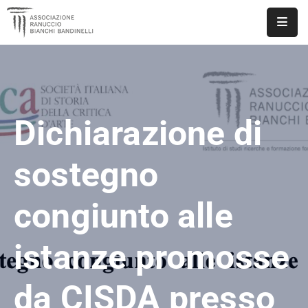
ASSOCIAZIONE
NOTIZIE
Dichiarazione di
DOCUMENTI
EVENTI
sostegno
PUBBLICAZIONI
congiunto alle
CONTATTI
istanze promosse
da CISDA presso