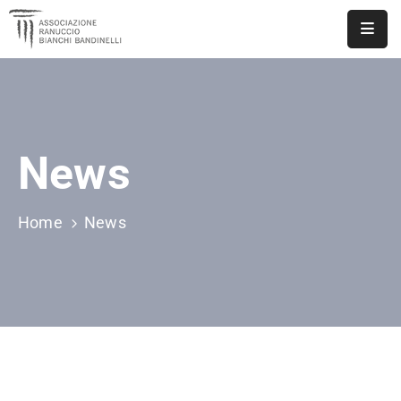
ASSOCIAZIONE
NOTIZIE
News
DOCUMENTI
EVENTI
Home
News
PUBBLICAZIONI
CONTATTI