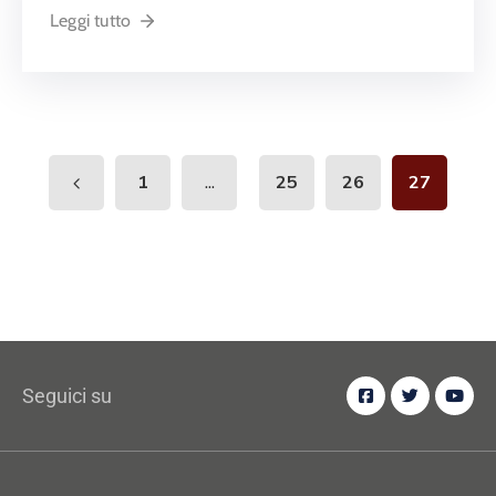
Leggi tutto
...
1
25
26
27
Seguici su