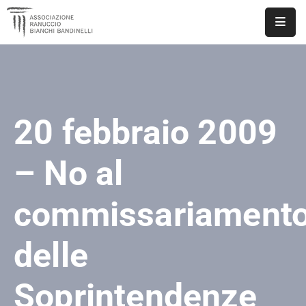
ASSOCIAZIONE
NOTIZIE
20 febbraio 2009
DOCUMENTI
EVENTI
– No al
PUBBLICAZIONI
commissariament
CONTATTI
delle
Soprintendenze