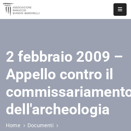
ASSOCIAZIONE
NOTIZIE
2 febbraio 2009 –
DOCUMENTI
EVENTI
Appello contro il
PUBBLICAZIONI
commissariament
CONTATTI
dell'archeologia
Home
Documenti