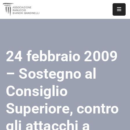
ASSOCIAZIONE
NOTIZIE
24 febbraio 2009
DOCUMENTI
EVENTI
– Sostegno al
PUBBLICAZIONI
Consiglio
CONTATTI
Superiore, contro
gli attacchi a