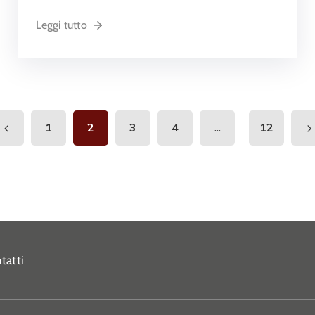
Leggi tutto
...
1
2
3
4
12
tatti