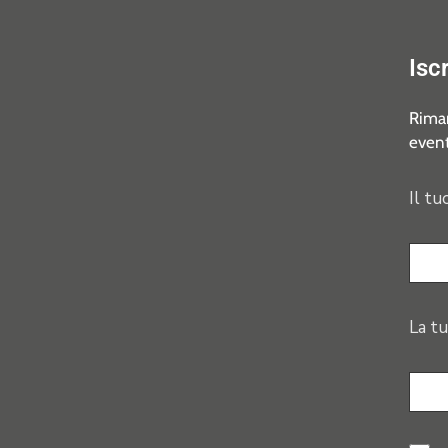
Isc
Riman
event
Il tu
La tu