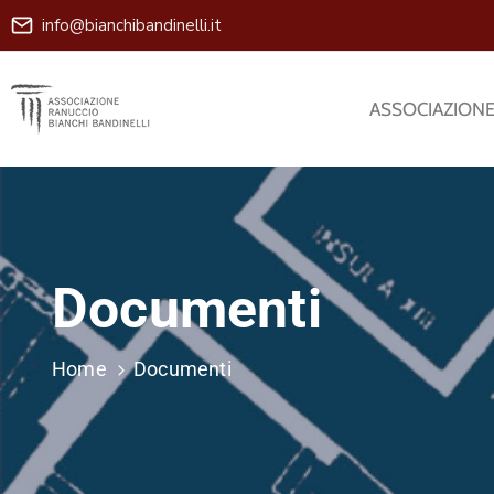
info@bianchibandinelli.it
ASSOCIAZION
Documenti
Home
Documenti