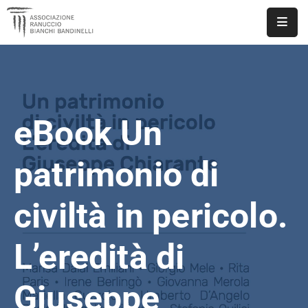
ASSOCIAZIONE
NOTIZIE
eBook Un
DOCUMENTI
EVENTI
patrimonio di
PUBBLICAZIONI
civiltà in pericolo.
CONTATTI
L’eredità di
Giuseppe