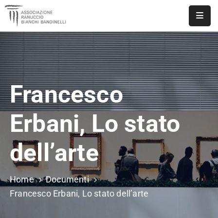
ASSOCIAZIONE
NOTIZIE
Francesco
DOCUMENTI
EVENTI
Erbani, Lo stato
PUBBLICAZIONI
dell’arte
CONTATTI
Home
Documenti
Francesco Erbani, Lo stato dell’arte