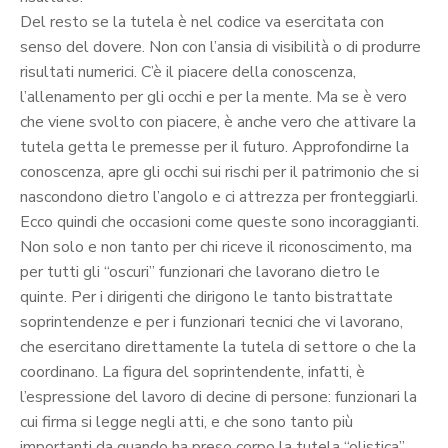
Del resto se la tutela è nel codice va esercitata con
senso del dovere. Non con l’ansia di visibilità o di produrre
risultati numerici. C’è il piacere della conoscenza,
l’allenamento per gli occhi e per la mente. Ma se è vero
che viene svolto con piacere, è anche vero che attivare la
tutela getta le premesse per il futuro. Approfondirne la
conoscenza, apre gli occhi sui rischi per il patrimonio che si
nascondono dietro l’angolo e ci attrezza per fronteggiarli.
Ecco quindi che occasioni come queste sono incoraggianti.
Non solo e non tanto per chi riceve il riconoscimento, ma
per tutti gli “oscuri” funzionari che lavorano dietro le
quinte. Per i dirigenti che dirigono le tanto bistrattate
soprintendenze e per i funzionari tecnici che vi lavorano,
che esercitano direttamente la tutela di settore o che la
coordinano. La figura del soprintendente, infatti, è
l’espressione del lavoro di decine di persone: funzionari la
cui firma si legge negli atti, e che sono tanto più
importanti da quando ha preso corpo la tutela “olistica”.