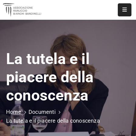
ASSOCIAZIONE
NOTIZIE
La tutela e il
DOCUMENTI
EVENTI
piacere della
PUBBLICAZIONI
conoscenza
CONTATTI
Home
Documenti
La tutela e il piacere della conoscenza