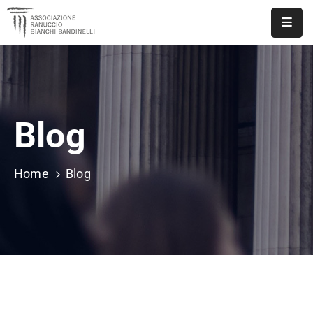
ASSOCIAZIONE
NOTIZIE
Blog
DOCUMENTI
EVENTI
Home
Blog
PUBBLICAZIONI
CONTATTI